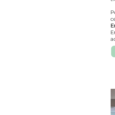
Pour permettre aux habitants 
ces activités, nous avons ouvert 
Ernée
.
En adhérant aux Roses de May', 
activités de support.
Consulter nos ateliers