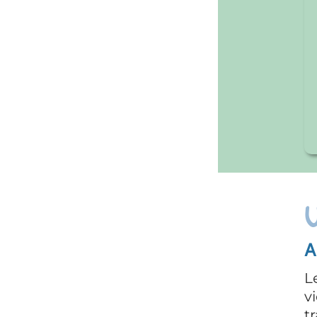
Les 
Asso
de s
de l
Une diversité
d'Atelie
Activités de support à desti
Les activités de support visent à 
vie en accompagnant les malade
traitements contre le cancer.