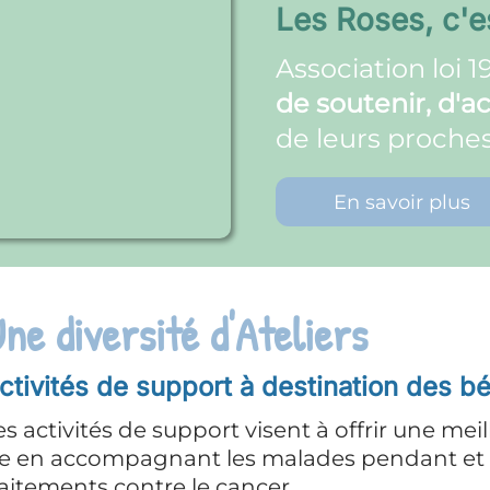
Roses, c'est quoi ?
ciation loi 1901
reconnue d'intérêt gé
outenir, d'accompagner et de défend
eurs proches.
En savoir plus
rs
nation des bénéficiaires
offrir une meilleure qualité de
s pendant et après les