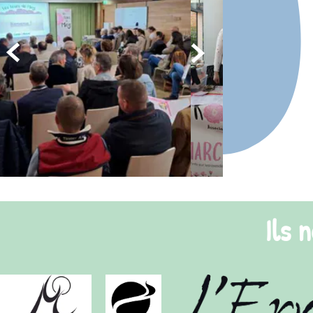
Nous sommes fières et fiers
long de l'année
pour sensibili
favoriser l'entre-aide : évène
sensibilisation aux entreprises,
Les Roses
diversifient les ren
l'information
pour toutes et t
Découvrir nos actions
Ils nous
soutiennent
!