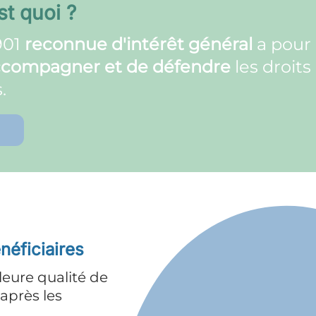
néral
a pour but
d'informer,
re
les droits des malades et