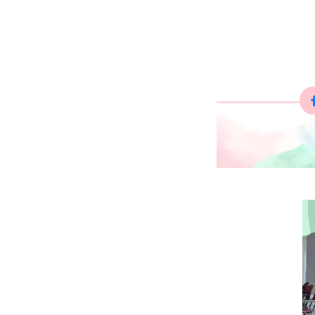
Accueil
À p


