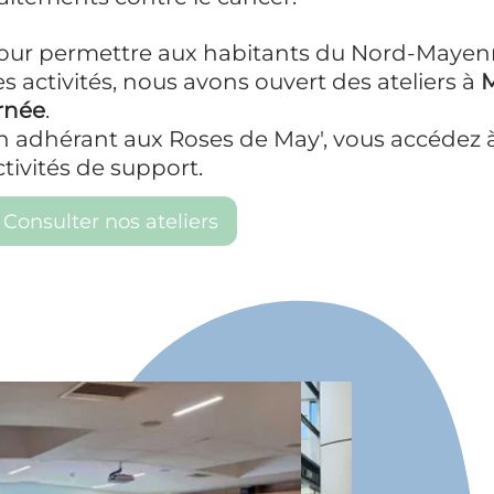
du Nord-Mayenne d’accéder à
des ateliers à
Mayenne
et
vous accédez à l’ensemble des
Au cœur de l'action
Encourager la solidarité et