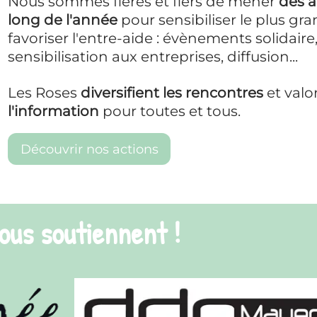
 de mener
des actions tout au
ser le plus grand nombre et ainsi
ments solidaire, prévention,
 diffusion...
contres
et valorisent
l'accès à
ous.